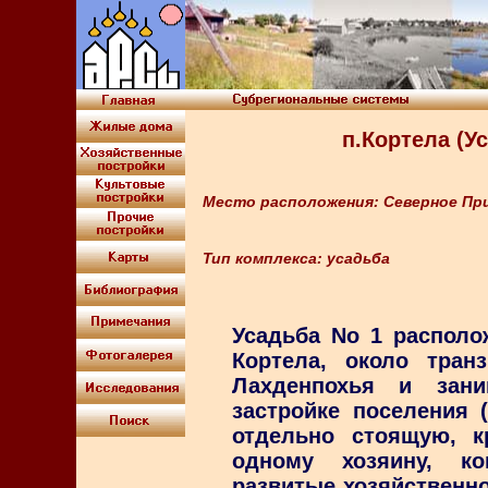
п.Кортела (Ус
Место расположения: Северное Пр
Тип комплекса: усадьба
Усадьба Nо 1 располо
Кортела, около тран
Лахденпохья и зан
застройке поселения (
отдельно стоящую, к
одному хозяину, ко
развитые хозяйственн