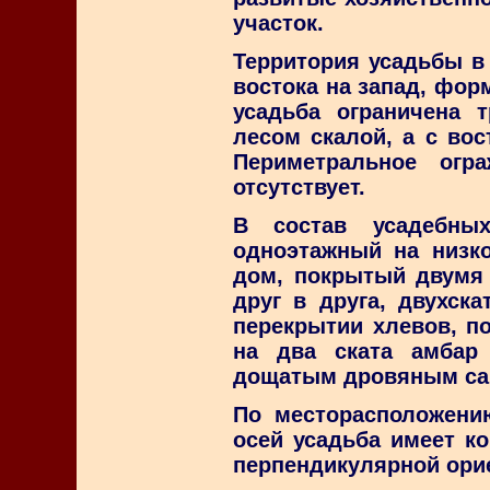
участок.
Территория усадьбы в
востока на запад, фор
усадьба ограничена т
лесом скалой, а с вос
Периметральное огр
отсутствует.
В состав усадебных
одноэтажный на низко
дом, покрытый двумя
друг в друга, двухск
перекрытии хлевов, п
на два ската амбар
дощатым дровяным сар
По месторасположени
осей усадьба имеет к
перпендикулярной ори