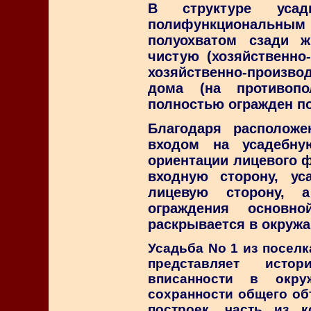
В структуре уса
полифункциональным
полуохватом сзади 
чистую (хозяйственно
хозяйственно-произво
дома (на противопо
полностью огражден по
Благодаря располож
входом на усадебну
ориентации лицевого ф
входную сторону, у
лицевую сторону, 
ограждения основн
раскрывается в окружа
Усадьба Nо 1 из поселка
представляет истор
вписанности в окр
сохранности общего об
построек, часть из к