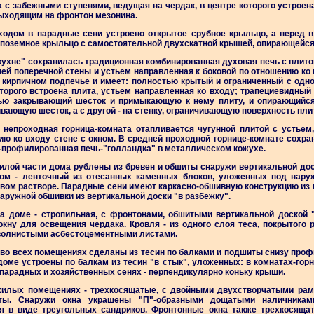
 с забежными ступенями, ведущая на чердак, в центре которого устроен
выходящим на фронтон мезонина.
ходом в парадные сени устроено открытое срубное крыльцо, а перед 
 поземное крыльцо с самостоятельной двухскатной крышей, опирающейся 
кухне" сохранилась традиционная комбинированная духовая печь с плит
ей поперечной стены и устьем направленная к боковой по отношению ко
а кирпичном подпечье и имеет: полностью крытый и ограниченный с одно
торого встроена плита, устьем направленная ко входу; трапециевидный
ью закрывающий шесток и примыкающую к нему плиту, и опирающийся 
вающую шесток, а с другой - на стенку, ограничивающую поверхность пли
 непроходная горница-комната отапливается чугунной плитой с устьем
ию ко входу стене с окном. В средней проходной горнице-комнате сохра
-профилированная печь-"голландка" в металлическом кожухе.
илой части дома рублены из бревен и обшиты снаружи вертикальной дос
ом - ленточный из отесанных каменных блоков, уложенных под нару
овом растворе. Парадные сени имеют каркасно-обшивную конструкцию из 
наружной обшивки из вертикальной доски "в разбежку".
а доме - стропильная, с фронтонами, обшитыми вертикальной доской 
кну для освещения чердака. Кровля - из одного слоя теса, покрытого 
 волнистыми асбестоцементными листами.
во всех помещениях сделаны из тесин по балками и подшиты снизу проф
оме устроены по балкам из тесин "в стык", уложенных: в комнатах-горни
 парадных и хозяйственных сенях - перпендикулярно коньку крыши.
жилых помещениях - трехкосящатые, с двойными двухстворчатыми ра
ты. Снаружи окна украшены "П"-образными дощатыми наличникам
я в виде треугольных сандриков. Фронтонные окна также трехкосяща