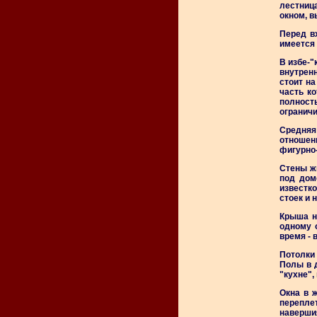
лестница
окном, 
Перед в
имеется
В избе-"
внутренн
стоит н
часть ко
полност
ограничи
Средняя
отношен
фигурно
Стены ж
под дом
известк
стоек и 
Крыша н
одному о
время -
Потолки 
Полы в д
"кухне",
Окна в 
перепле
наверши