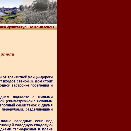
ортела
 м от транзитной улицы-дороги
входов стеной (i). Дом стоит
одной застройке поселения и
реднем подклете с жилыми
ной (симметричной с боковым
неполный семистенок с двумя
) перерубами, разделяющими
 плане парадные сени под
деляющей холодную кладовую-
дками "Г"-образная в плане