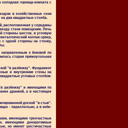
а холодная горница-комната с
входом в хозяйственные сени
на два квадратных столба.
ой, расположенная у середины
 входу стене помещения. Печь
й стороны шесток, в угловую
 металлический колпак-эркер,
с одной стороны на стенку,
ты.
, направленным к боковой по
нилась старая прямоугольная
кой "в разбежку". Фундамент
жные и внутренние стены на
квадратных угловых столбов-
"в разбежку" и имеющими по
ранее дранкой, а в настоящее
илированной доской "в стык".
цах - параллельно, а в избе-
мами, имеющими трехчастные
и, имеющими декоративные
тые, но имеют шестичастные