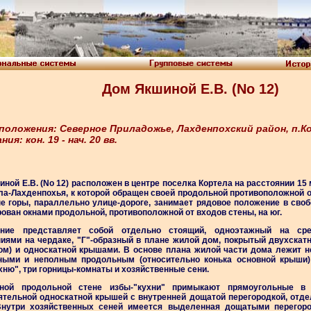
Дом Якшиной Е.В. (Nо 12)
положения: Северное Приладожье, Лахденпохский район, п.К
ия: кон. 19 - нач. 20 вв.
ной Е.В. (Nо 12) расположен в центре поселка Кортела на расстоянии 15
а-Лахденпохья, к которой обращен своей продольной противоположной от 
не горы, параллельно улице-дороге, занимает рядовое положение в своб
ован окнами продольной, противоположной от входов стены, на юг.
ение представляет собой отдельно стоящий, одноэтажный на с
иями на чердаке, "Г"-образный в плане жилой дом, покрытый двухскат
ом) и односкатной крышами. В основе плана жилой части дома лежит 
ными и неполным продольным (относительно конька основной крыши
хню", три горницы-комнаты и хозяйственные сени.
ной продольной стене избы-"кухни" примыкают прямоугольные в
ятельной односкатной крышей с внутренней дощатой перегородкой, от
Внутри хозяйственных сеней имеется выделенная дощатыми перегоро