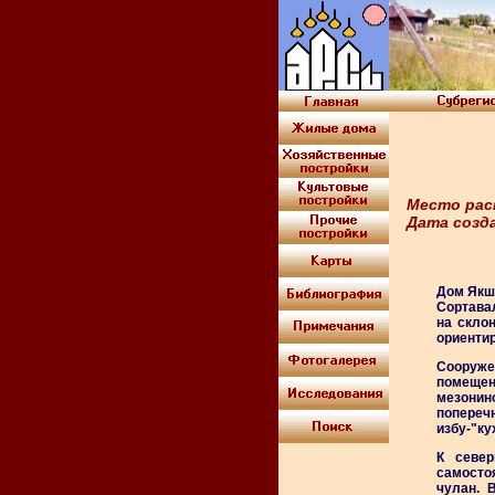
Место рас
Дата создан
Дом Якши
Сортавал
на скло
ориентир
Сооруж
помещен
мезонин
попереч
избу-"ку
К север
самосто
чулан. 