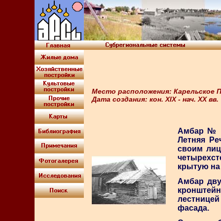
Место расположения: Карельское По
Дата создания: кон. XIX - нач. XX вв.
Амбар № 2
Летняя Ре
своим лиц
четырехст
крытую на 
Амбар дву
кронштей
лестницей
фасада.