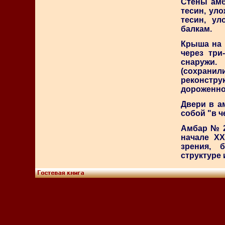
Стены амб
тесин, ул
тесин, у
балкам.
Крыша на 
через три
снаружи.
(сохрани
реконстру
дороженно
Двери в а
собой "в ч
Амбар № 2
начале ХХ
зрения, 
структуре