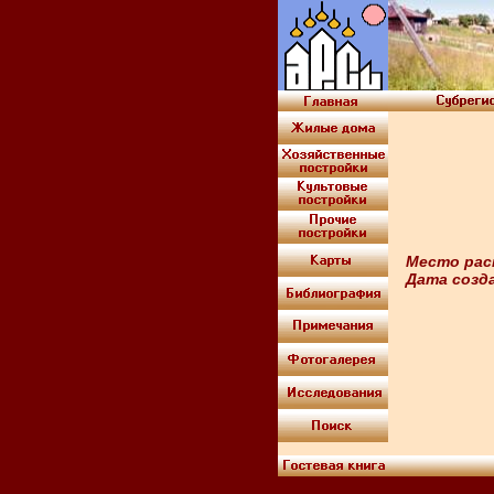
Место рас
Дата созд